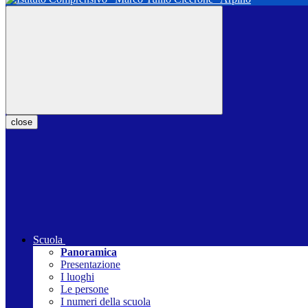
close
Scuola
Panoramica
Presentazione
I luoghi
Le persone
I numeri della scuola