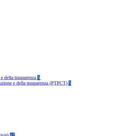
 e della trasparenza
5
rruzione e della trasparenza (PTPCT)
5
tività
47