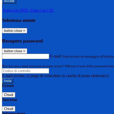
-
Entra con SPID
Entra con CIE
Seleziona utente
button close
×
Recupero password
button close
×
E-mail
Verrà inviato un messaggio all'indirizz
Non hai una e-mail associata al nome utente? Effettua il reset della password tram
E-mail inviata, si prega di controllare la casella di posta elettronica!
Errore
Chiudi
Successo
Chiudi
Informazione