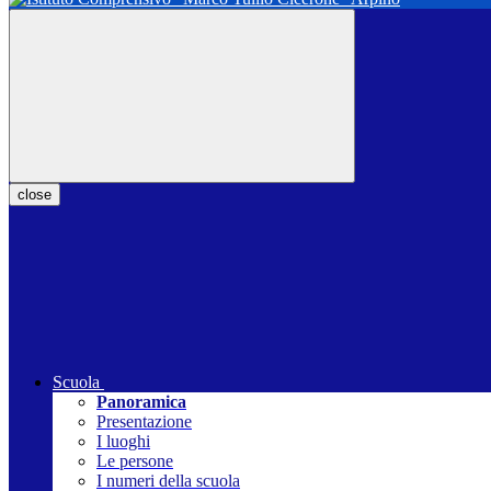
close
Scuola
Panoramica
Presentazione
I luoghi
Le persone
I numeri della scuola