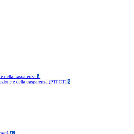
 e della trasparenza
5
rruzione e della trasparenza (PTPCT)
5
tività
47