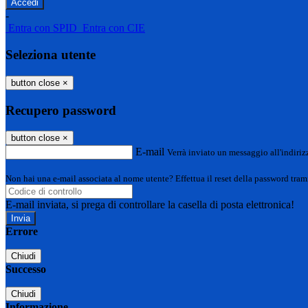
-
Entra con SPID
Entra con CIE
Seleziona utente
button close
×
Recupero password
button close
×
E-mail
Verrà inviato un messaggio all'indirizz
Non hai una e-mail associata al nome utente? Effettua il reset della password tram
E-mail inviata, si prega di controllare la casella di posta elettronica!
Errore
Chiudi
Successo
Chiudi
Informazione