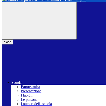
close
Scuola
Panoramica
Presentazione
I luoghi
Le persone
I numeri della scuola