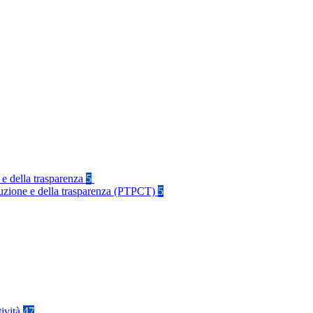
 e della trasparenza
5
rruzione e della trasparenza (PTPCT)
5
tività
47