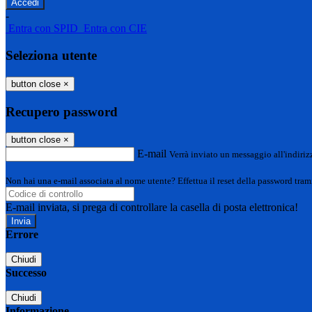
-
Entra con SPID
Entra con CIE
Seleziona utente
button close
×
Recupero password
button close
×
E-mail
Verrà inviato un messaggio all'indirizz
Non hai una e-mail associata al nome utente? Effettua il reset della password tram
E-mail inviata, si prega di controllare la casella di posta elettronica!
Errore
Chiudi
Successo
Chiudi
Informazione