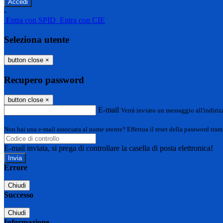
-
Entra con SPID
Entra con CIE
Seleziona utente
button close
×
Recupero password
button close
×
E-mail
Verrà inviato un messaggio all'indirizz
Non hai una e-mail associata al nome utente? Effettua il reset della password tram
E-mail inviata, si prega di controllare la casella di posta elettronica!
Errore
Chiudi
Successo
Chiudi
Informazione