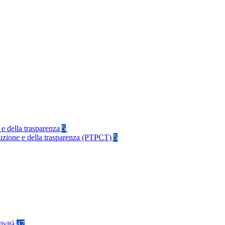
 e della trasparenza
5
rruzione e della trasparenza (PTPCT)
5
tività
47