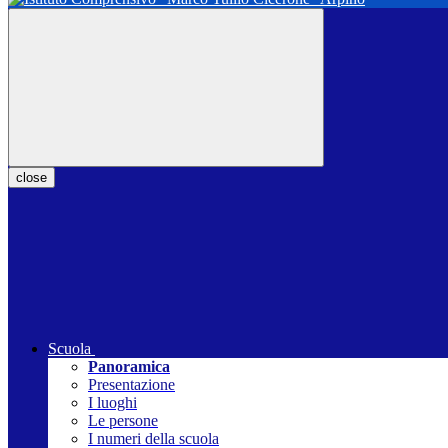
close
Scuola
Panoramica
Presentazione
I luoghi
Le persone
I numeri della scuola