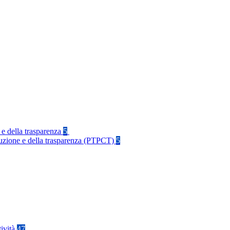
 e della trasparenza
5
rruzione e della trasparenza (PTPCT)
5
tività
47