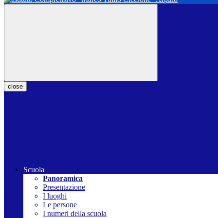
close
Scuola
Panoramica
Presentazione
I luoghi
Le persone
I numeri della scuola