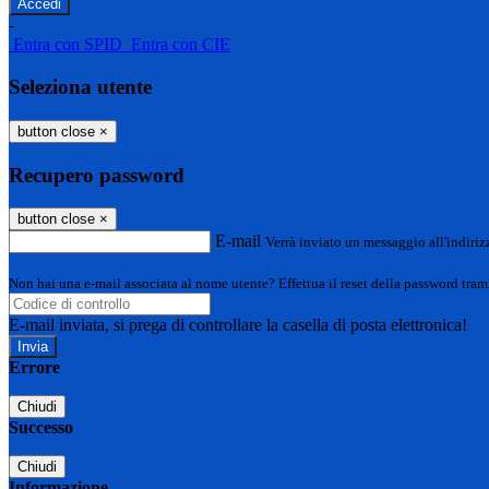
-
Entra con SPID
Entra con CIE
Seleziona utente
button close
×
Recupero password
button close
×
E-mail
Verrà inviato un messaggio all'indirizz
Non hai una e-mail associata al nome utente? Effettua il reset della password tram
E-mail inviata, si prega di controllare la casella di posta elettronica!
Errore
Chiudi
Successo
Chiudi
Informazione