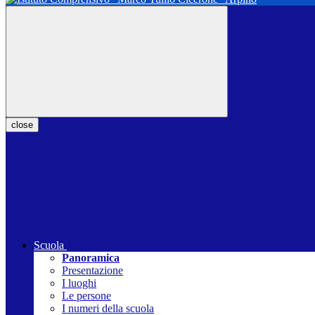
close
Scuola
Panoramica
Presentazione
I luoghi
Le persone
I numeri della scuola