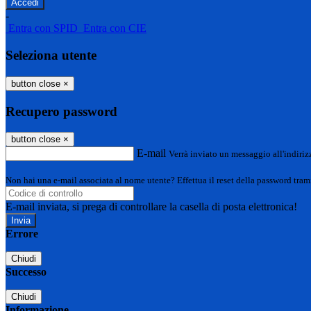
-
Entra con SPID
Entra con CIE
Seleziona utente
button close
×
Recupero password
button close
×
E-mail
Verrà inviato un messaggio all'indirizz
Non hai una e-mail associata al nome utente? Effettua il reset della password tram
E-mail inviata, si prega di controllare la casella di posta elettronica!
Errore
Chiudi
Successo
Chiudi
Informazione