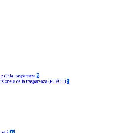
 e della trasparenza
5
rruzione e della trasparenza (PTPCT)
5
tività
47