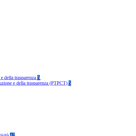
 e della trasparenza
5
rruzione e della trasparenza (PTPCT)
5
tività
47