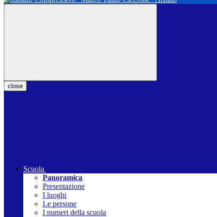
close
Scuola
Panoramica
Presentazione
I luoghi
Le persone
I numeri della scuola