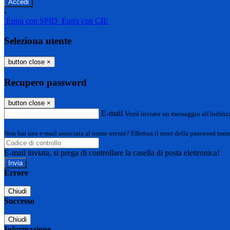
-
Entra con SPID
Entra con CIE
Seleziona utente
button close
×
Recupero password
button close
×
E-mail
Verrà inviato un messaggio all'indirizz
Non hai una e-mail associata al nome utente? Effettua il reset della password tram
E-mail inviata, si prega di controllare la casella di posta elettronica!
Errore
Chiudi
Successo
Chiudi
Informazione