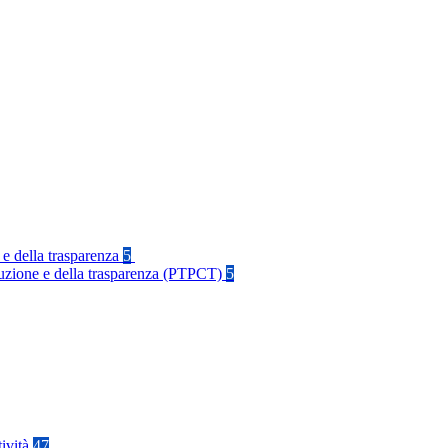
 e della trasparenza
5
rruzione e della trasparenza (PTPCT)
5
tività
47