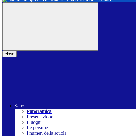
close
Scuola
Panoramica
Presentazione
I luoghi
Le persone
I numeri della scuola