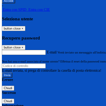
-
Entra con SPID
Entra con CIE
Seleziona utente
button close
×
Recupero password
button close
×
E-mail
Verrà inviato un messaggio all'indirizz
Non hai una e-mail associata al nome utente? Effettua il reset della password tram
E-mail inviata, si prega di controllare la casella di posta elettronica!
Errore
Chiudi
Successo
Chiudi
Informazione