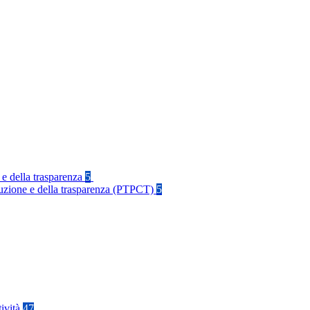
 e della trasparenza
5
rruzione e della trasparenza (PTPCT)
5
tività
47