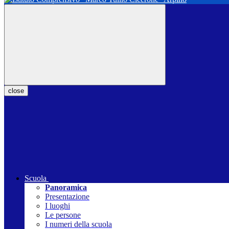
close
Scuola
Panoramica
Presentazione
I luoghi
Le persone
I numeri della scuola