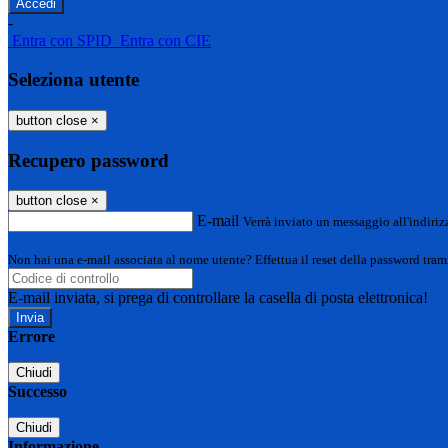
-
Entra con SPID
Entra con CIE
Seleziona utente
button close
×
Recupero password
button close
×
E-mail
Verrà inviato un messaggio all'indirizz
Non hai una e-mail associata al nome utente? Effettua il reset della password tram
E-mail inviata, si prega di controllare la casella di posta elettronica!
Errore
Chiudi
Successo
Chiudi
Informazione