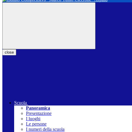
close
Scuola
Panoramica
Presentazione
I luoghi
Le persone
I numeri della scuola