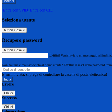
-
Entra con SPID
Entra con CIE
Seleziona utente
button close
×
Recupero password
button close
×
E-mail
Verrà inviato un messaggio all'indirizz
Non hai una e-mail associata al nome utente? Effettua il reset della password tram
E-mail inviata, si prega di controllare la casella di posta elettronica!
Errore
Chiudi
Successo
Chiudi
Informazione