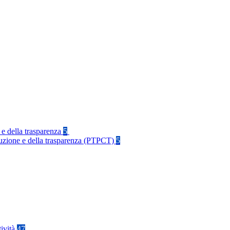
 e della trasparenza
5
rruzione e della trasparenza (PTPCT)
5
tività
47