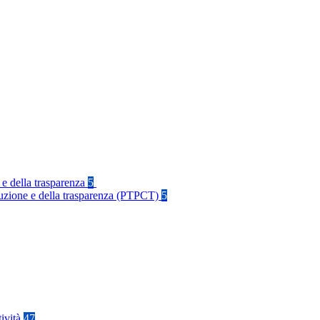
 e della trasparenza
5
rruzione e della trasparenza (PTPCT)
5
tività
47