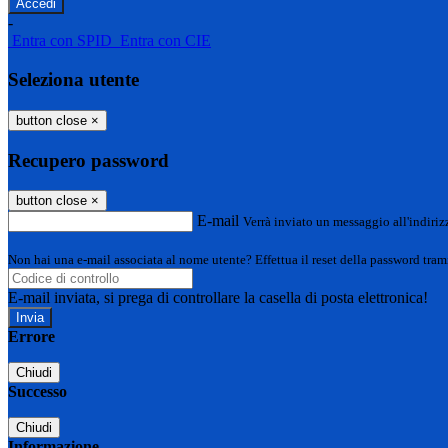
-
Entra con SPID
Entra con CIE
Seleziona utente
button close
×
Recupero password
button close
×
E-mail
Verrà inviato un messaggio all'indirizz
Non hai una e-mail associata al nome utente? Effettua il reset della password tram
E-mail inviata, si prega di controllare la casella di posta elettronica!
Errore
Chiudi
Successo
Chiudi
Informazione