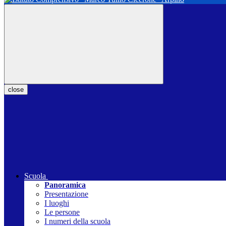
close
Scuola
Panoramica
Presentazione
I luoghi
Le persone
I numeri della scuola