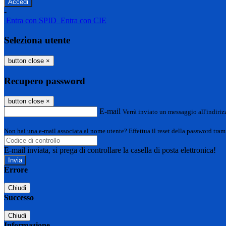
-
Entra con SPID
Entra con CIE
Seleziona utente
button close
×
Recupero password
button close
×
E-mail
Verrà inviato un messaggio all'indirizz
Non hai una e-mail associata al nome utente? Effettua il reset della password tram
E-mail inviata, si prega di controllare la casella di posta elettronica!
Errore
Chiudi
Successo
Chiudi
Informazione