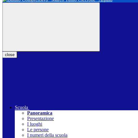
close
Scuola
Panoramica
Presentazione
I luoghi
Le persone
I numeri della scuola