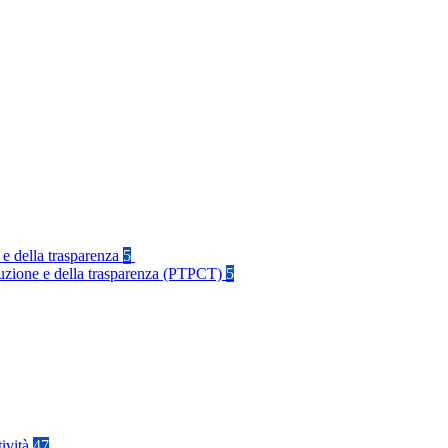
 e della trasparenza
5
rruzione e della trasparenza (PTPCT)
5
tività
47