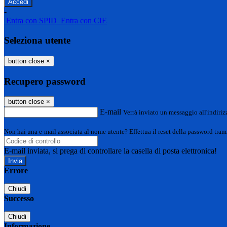
-
Entra con SPID
Entra con CIE
Seleziona utente
button close
×
Recupero password
button close
×
E-mail
Verrà inviato un messaggio all'indirizz
Non hai una e-mail associata al nome utente? Effettua il reset della password tram
E-mail inviata, si prega di controllare la casella di posta elettronica!
Errore
Chiudi
Successo
Chiudi
Informazione