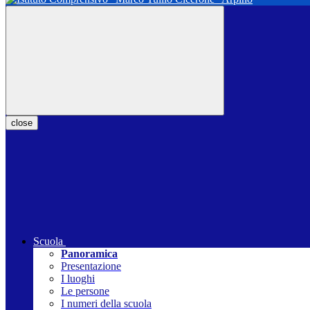
close
Scuola
Panoramica
Presentazione
I luoghi
Le persone
I numeri della scuola