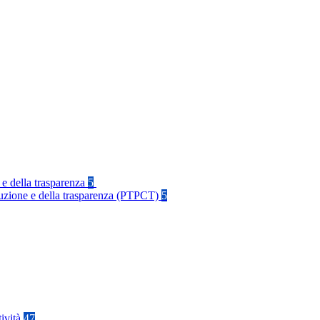
 e della trasparenza
5
rruzione e della trasparenza (PTPCT)
5
tività
47