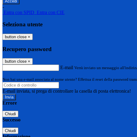
-
Entra con SPID
Entra con CIE
Seleziona utente
button close
×
Recupero password
button close
×
E-mail
Verrà inviato un messaggio all'indirizz
Non hai una e-mail associata al nome utente? Effettua il reset della password tram
E-mail inviata, si prega di controllare la casella di posta elettronica!
Errore
Chiudi
Successo
Chiudi
Informazione