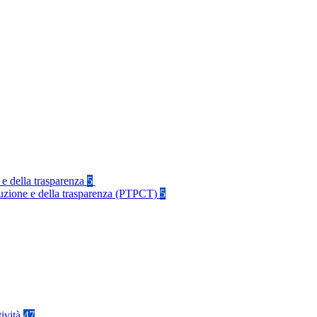
 e della trasparenza
5
rruzione e della trasparenza (PTPCT)
5
tività
47