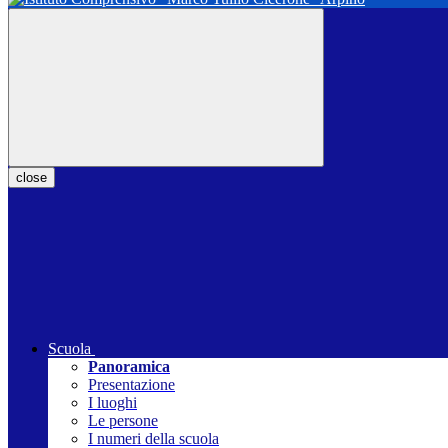
close
Scuola
Panoramica
Presentazione
I luoghi
Le persone
I numeri della scuola