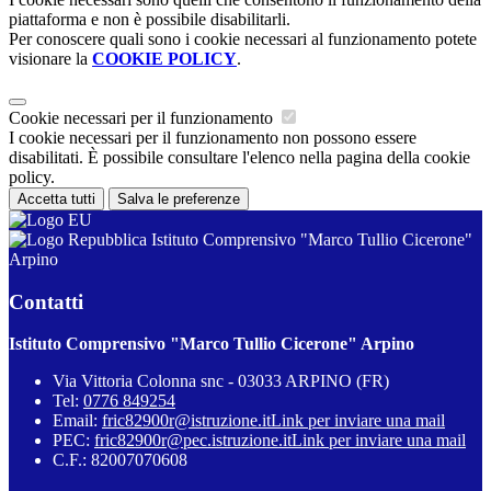
piattaforma e non è possibile disabilitarli.
Per conoscere quali sono i cookie necessari al funzionamento potete
visionare la
COOKIE POLICY
.
Cookie necessari per il funzionamento
I cookie necessari per il funzionamento non possono essere
disabilitati. È possibile consultare l'elenco nella pagina della cookie
policy.
Accetta tutti
Salva le preferenze
Istituto Comprensivo "Marco Tullio Cicerone"
Arpino
Contatti
Istituto Comprensivo "Marco Tullio Cicerone" Arpino
Via Vittoria Colonna snc - 03033 ARPINO (FR)
Tel:
0776 849254
Email:
fric82900r@istruzione.it
Link per inviare una mail
PEC:
fric82900r@pec.istruzione.it
Link per inviare una mail
C.F.: 82007070608