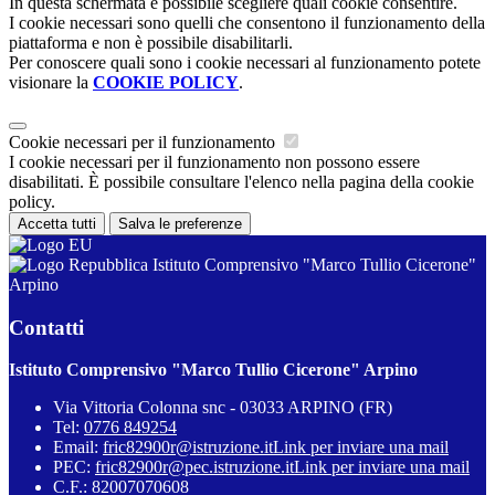
In questa schermata è possibile scegliere quali cookie consentire.
I cookie necessari sono quelli che consentono il funzionamento della
piattaforma e non è possibile disabilitarli.
Per conoscere quali sono i cookie necessari al funzionamento potete
visionare la
COOKIE POLICY
.
Cookie necessari per il funzionamento
I cookie necessari per il funzionamento non possono essere
disabilitati. È possibile consultare l'elenco nella pagina della cookie
policy.
Accetta tutti
Salva le preferenze
Istituto Comprensivo "Marco Tullio Cicerone"
Arpino
Contatti
Istituto Comprensivo "Marco Tullio Cicerone" Arpino
Via Vittoria Colonna snc - 03033 ARPINO (FR)
Tel:
0776 849254
Email:
fric82900r@istruzione.it
Link per inviare una mail
PEC:
fric82900r@pec.istruzione.it
Link per inviare una mail
C.F.: 82007070608