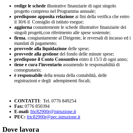
redige le schede
illustrative finanziarie di ogni singolo
progetto compreso nel Programma annuale;
predispone apposita relazione
ai fini della verifica che entro
il 30/6 il Consiglio di istituto esegue;
aggiorna
costantemente le schede illustrative finanziarie dei
singoli progetti,con riferimento alle spese sostenute;
firma
, congiuntamente al Dirigente, le reversali di incasso ed i
mandati di pagamento;
provvede alla liquidazione
delle spese;
provvede alla gestione
del fondo delle minute spese;
predispone il Conto Consuntivo
entro il 15/3 di ogni anno;
tiene e cura l’inventario
assumendo le responsabilità di
consegnatario;
è
responsabile
della tenuta della contabilità, delle
registrazioni e degli adempimenti fiscali;
CONTATTI
: Tel. 0776 849254
Fax:
0776 850394
E-mail:
fric82900r@istruzione.it
PEC:
fric82900r@pec.istruzione.it
Dove lavora