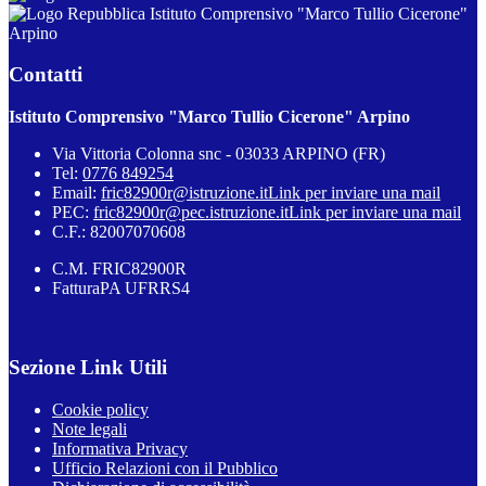
Istituto Comprensivo "Marco Tullio Cicerone"
Arpino
Contatti
Istituto Comprensivo "Marco Tullio Cicerone" Arpino
Via Vittoria Colonna snc - 03033 ARPINO (FR)
Tel:
0776 849254
Email:
fric82900r@istruzione.it
Link per inviare una mail
PEC:
fric82900r@pec.istruzione.it
Link per inviare una mail
C.F.: 82007070608
C.M. FRIC82900R
FatturaPA UFRRS4
Sezione Link Utili
Cookie policy
Note legali
Informativa Privacy
Ufficio Relazioni con il Pubblico