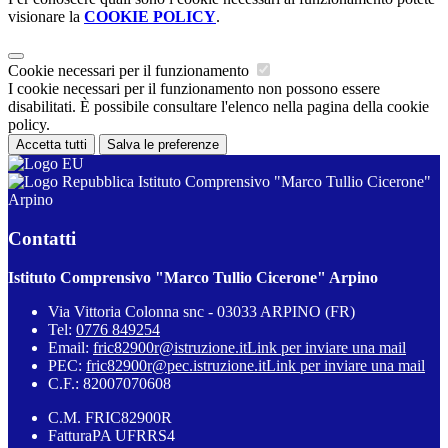
visionare la
COOKIE POLICY
.
Cookie necessari per il funzionamento
I cookie necessari per il funzionamento non possono essere
disabilitati. È possibile consultare l'elenco nella pagina della cookie
policy.
Accetta tutti
Salva le preferenze
Istituto Comprensivo "Marco Tullio Cicerone"
Arpino
Contatti
Istituto Comprensivo "Marco Tullio Cicerone" Arpino
Via Vittoria Colonna snc - 03033 ARPINO (FR)
Tel:
0776 849254
Email:
fric82900r@istruzione.it
Link per inviare una mail
PEC:
fric82900r@pec.istruzione.it
Link per inviare una mail
C.F.: 82007070608
C.M. FRIC82900R
FatturaPA UFRRS4