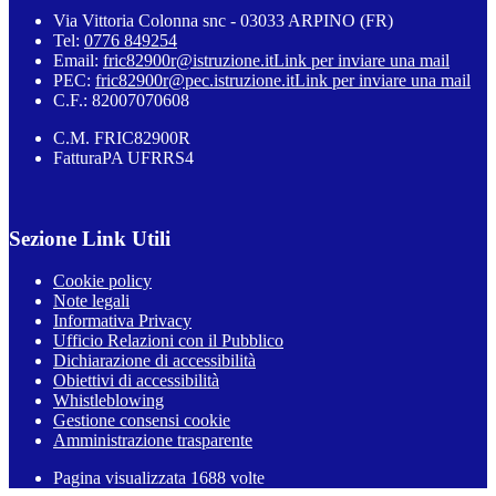
Via Vittoria Colonna snc - 03033 ARPINO (FR)
Tel:
0776 849254
Email:
fric82900r@istruzione.it
Link per inviare una mail
PEC:
fric82900r@pec.istruzione.it
Link per inviare una mail
C.F.: 82007070608
C.M. FRIC82900R
FatturaPA UFRRS4
Sezione Link Utili
Cookie policy
Note legali
Informativa Privacy
Ufficio Relazioni con il Pubblico
Dichiarazione di accessibilità
Obiettivi di accessibilità
Whistleblowing
Gestione consensi cookie
Amministrazione trasparente
Pagina visualizzata
1688
volte