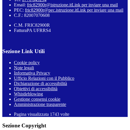
Email:
fric82900r@istruzione.it
Link per inviare una mail
PEC:
fric82900r@pec.istruzione.it
Link per inviare una mail
C.F.: 82007070608
C.M. FRIC82900R
FatturaPA UFRRS4
Sezione Link Utili
Cookie policy
Note legali
Informativa Privacy
Ufficio Relazioni con il Pubblico
Dichiarazione di accessibilità
Obiettivi di accessibilità
Whistleblowing
Gestione consensi cookie
Amministrazione trasparente
Pagina visualizzata
1743
volte
Sezione Copyright