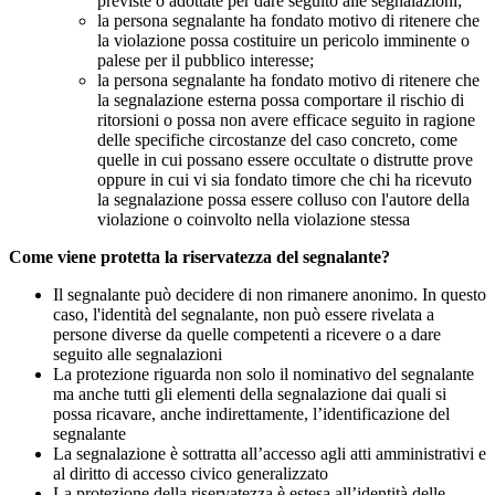
previste o adottate per dare seguito alle segnalazioni;
la persona segnalante ha fondato motivo di ritenere che
la violazione possa costituire un pericolo imminente o
palese per il pubblico interesse;
la persona segnalante ha fondato motivo di ritenere che
la segnalazione esterna possa comportare il rischio di
ritorsioni o possa non avere efficace seguito in ragione
delle specifiche circostanze del caso concreto, come
quelle in cui possano essere occultate o distrutte prove
oppure in cui vi sia fondato timore che chi ha ricevuto
la segnalazione possa essere colluso con l'autore della
violazione o coinvolto nella violazione stessa
Come viene protetta la riservatezza del segnalante?
Il segnalante può decidere di non rimanere anonimo. In questo
caso, l'identità del segnalante, non può essere rivelata a
persone diverse da quelle competenti a ricevere o a dare
seguito alle segnalazioni
La protezione riguarda non solo il nominativo del segnalante
ma anche tutti gli elementi della segnalazione dai quali si
possa ricavare, anche indirettamente, l’identificazione del
segnalante
La segnalazione è sottratta all’accesso agli atti amministrativi e
al diritto di accesso civico generalizzato
La protezione della riservatezza è estesa all’identità delle