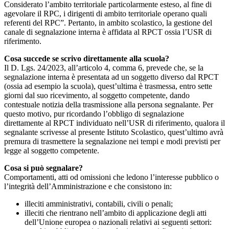
Considerato l’ambito territoriale particolarmente esteso, al fine di
agevolare il RPC, i dirigenti di ambito territoriale operano quali
referenti del RPC”. Pertanto, in ambito scolastico, la gestione del
canale di segnalazione interna è affidata al RPCT ossia l’USR di
riferimento.
Cosa succede se scrivo direttamente alla scuola?
Il D. Lgs. 24/2023, all’articolo 4, comma 6, prevede che, se la
segnalazione interna è presentata ad un soggetto diverso dal RPCT
(ossia ad esempio la scuola), quest’ultima è trasmessa, entro sette
giorni dal suo ricevimento, al soggetto competente, dando
contestuale notizia della trasmissione alla persona segnalante. Per
questo motivo, pur ricordando l’obbligo di segnalazione
direttamente al RPCT individuato nell’USR di riferimento, qualora il
segnalante scrivesse al presente Istituto Scolastico, quest’ultimo avrà
premura di trasmettere la segnalazione nei tempi e modi previsti per
legge al soggetto competente.
Cosa si può segnalare?
Comportamenti, atti od omissioni che ledono l’interesse pubblico o
l’integrità dell’Amministrazione e che consistono in:
illeciti amministrativi, contabili, civili o penali;
illeciti che rientrano nell’ambito di applicazione degli atti
dell’Unione europea o nazionali relativi ai seguenti settori: