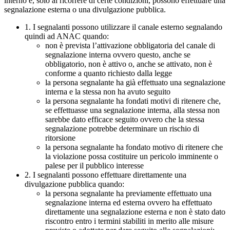
interno e, solo al ricorrere di certe condizioni, possono effettuare una
segnalazione esterna o una divulgazione pubblica.
1. I segnalanti possono utilizzare il canale esterno segnalando
quindi ad ANAC quando:
non è prevista l’attivazione obbligatoria del canale di
segnalazione interna ovvero questo, anche se
obbligatorio, non è attivo o, anche se attivato, non è
conforme a quanto richiesto dalla legge
la persona segnalante ha già effettuato una segnalazione
interna e la stessa non ha avuto seguito
la persona segnalante ha fondati motivi di ritenere che,
se effettuasse una segnalazione interna, alla stessa non
sarebbe dato efficace seguito ovvero che la stessa
segnalazione potrebbe determinare un rischio di
ritorsione
la persona segnalante ha fondato motivo di ritenere che
la violazione possa costituire un pericolo imminente o
palese per il pubblico interesse
2. I segnalanti possono effettuare direttamente una
divulgazione pubblica quando:
la persona segnalante ha previamente effettuato una
segnalazione interna ed esterna ovvero ha effettuato
direttamente una segnalazione esterna e non è stato dato
riscontro entro i termini stabiliti in merito alle misure