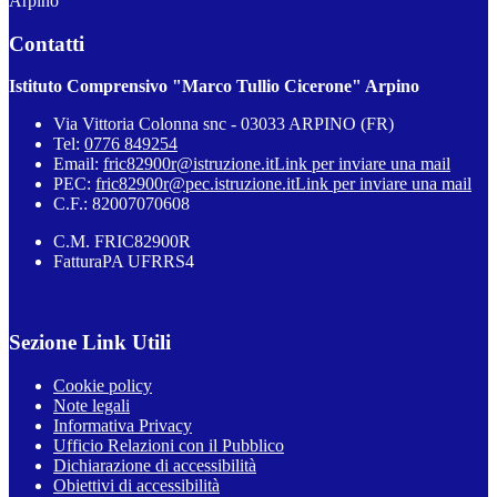
Arpino
Contatti
Istituto Comprensivo "Marco Tullio Cicerone" Arpino
Via Vittoria Colonna snc - 03033 ARPINO (FR)
Tel:
0776 849254
Email:
fric82900r@istruzione.it
Link per inviare una mail
PEC:
fric82900r@pec.istruzione.it
Link per inviare una mail
C.F.: 82007070608
C.M. FRIC82900R
FatturaPA UFRRS4
Sezione Link Utili
Cookie policy
Note legali
Informativa Privacy
Ufficio Relazioni con il Pubblico
Dichiarazione di accessibilità
Obiettivi di accessibilità