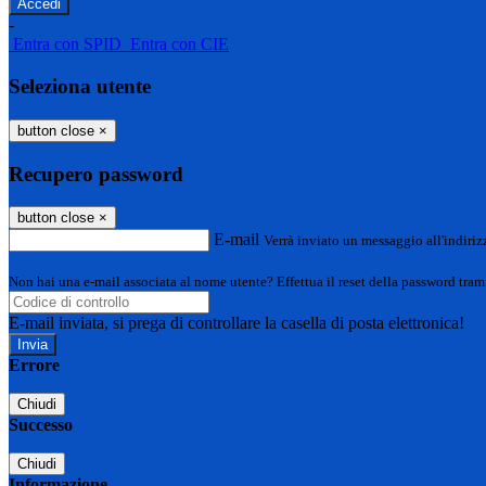
-
Entra con SPID
Entra con CIE
Seleziona utente
button close
×
Recupero password
button close
×
E-mail
Verrà inviato un messaggio all'indirizz
Non hai una e-mail associata al nome utente? Effettua il reset della password tram
E-mail inviata, si prega di controllare la casella di posta elettronica!
Errore
Chiudi
Successo
Chiudi
Informazione