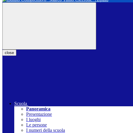
close
Scuola
Panoramica
Presentazione
I luoghi
Le persone
I numeri della scuola