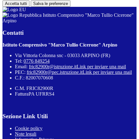
Accetta tutti
Salva le preferenze
Istituto Comprensivo "Marco Tullio Cicerone"
Arpino
Contatti
Istituto Comprensivo "Marco Tullio Cicerone" Arpino
Via Vittoria Colonna snc - 03033 ARPINO (FR)
Tel:
0776 849254
Email:
fric82900r@istruzione.it
Link per inviare una mail
PEC:
fric82900r@pec.istruzione.it
Link per inviare una mail
C.F.: 82007070608
C.M. FRIC82900R
FatturaPA UFRRS4
Sezione Link Utili
Cookie policy
Note legali