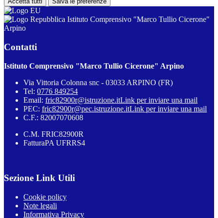
Accetta tutti
Salva le preferenze
Istituto Comprensivo "Marco Tullio Cicerone"
Arpino
Contatti
Istituto Comprensivo "Marco Tullio Cicerone" Arpino
Via Vittoria Colonna snc - 03033 ARPINO (FR)
Tel:
0776 849254
Email:
fric82900r@istruzione.it
Link per inviare una mail
PEC:
fric82900r@pec.istruzione.it
Link per inviare una mail
C.F.: 82007070608
C.M. FRIC82900R
FatturaPA UFRRS4
Sezione Link Utili
Cookie policy
Note legali
Informativa Privacy