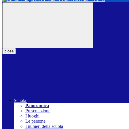
close
Scuola
Panoramica
Presentazione
I luoghi
Le persone
I numeri della scuola