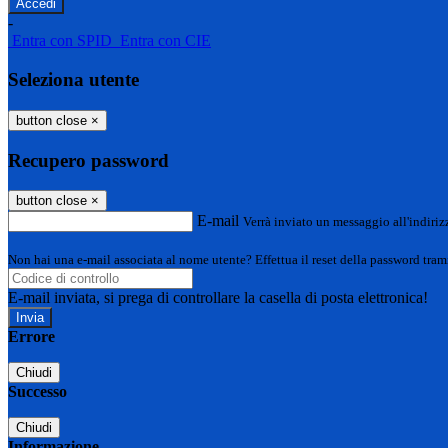
-
Entra con SPID
Entra con CIE
Seleziona utente
button close
×
Recupero password
button close
×
E-mail
Verrà inviato un messaggio all'indirizz
Non hai una e-mail associata al nome utente? Effettua il reset della password tram
E-mail inviata, si prega di controllare la casella di posta elettronica!
Errore
Chiudi
Successo
Chiudi
Informazione