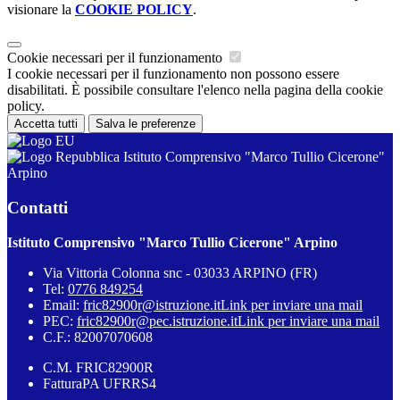
visionare la
COOKIE POLICY
.
Cookie necessari per il funzionamento
I cookie necessari per il funzionamento non possono essere
disabilitati. È possibile consultare l'elenco nella pagina della cookie
policy.
Accetta tutti
Salva le preferenze
Istituto Comprensivo "Marco Tullio Cicerone"
Arpino
Contatti
Istituto Comprensivo "Marco Tullio Cicerone" Arpino
Via Vittoria Colonna snc - 03033 ARPINO (FR)
Tel:
0776 849254
Email:
fric82900r@istruzione.it
Link per inviare una mail
PEC:
fric82900r@pec.istruzione.it
Link per inviare una mail
C.F.: 82007070608
C.M. FRIC82900R
FatturaPA UFRRS4