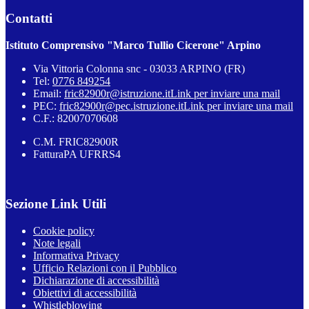
Contatti
Istituto Comprensivo "Marco Tullio Cicerone" Arpino
Via Vittoria Colonna snc - 03033 ARPINO (FR)
Tel:
0776 849254
Email:
fric82900r@istruzione.it
Link per inviare una mail
PEC:
fric82900r@pec.istruzione.it
Link per inviare una mail
C.F.: 82007070608
C.M. FRIC82900R
FatturaPA UFRRS4
Sezione Link Utili
Cookie policy
Note legali
Informativa Privacy
Ufficio Relazioni con il Pubblico
Dichiarazione di accessibilità
Obiettivi di accessibilità
Whistleblowing