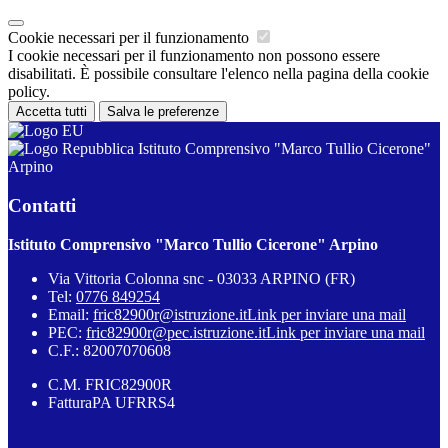
Cookie necessari per il funzionamento
I cookie necessari per il funzionamento non possono essere
disabilitati. È possibile consultare l'elenco nella pagina della cookie
policy.
Accetta tutti
Salva le preferenze
Istituto Comprensivo "Marco Tullio Cicerone"
Arpino
Contatti
Istituto Comprensivo "Marco Tullio Cicerone" Arpino
Via Vittoria Colonna snc - 03033 ARPINO (FR)
Tel:
0776 849254
Email:
fric82900r@istruzione.it
Link per inviare una mail
PEC:
fric82900r@pec.istruzione.it
Link per inviare una mail
C.F.: 82007070608
C.M. FRIC82900R
FatturaPA UFRRS4