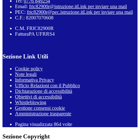
Tel:
0776 849254
Email:
fric82900r@istruzione.it
Link per inviare una mail
PEC:
fric82900r@pec.istruzione.it
Link per inviare una mail
C.F.: 82007070608
C.M. FRIC82900R
FatturaPA UFRRS4
Sezione Link Utili
Cookie policy
Note legali
Informativa Privacy
Ufficio Relazioni con il Pubblico
Dichiarazione di accessibilità
Obiettivi di accessibilità
Whistleblowing
Gestione consensi cookie
Amministrazione trasparente
Pagina visualizzata
864
volte
Sezione Copyright