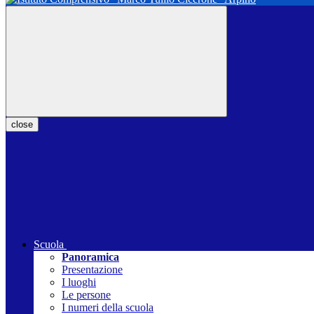
close
Scuola
Panoramica
Presentazione
I luoghi
Le persone
I numeri della scuola