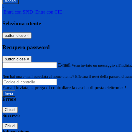
-
Entra con SPID
Entra con CIE
Seleziona utente
button close
×
Recupero password
button close
×
E-mail
Verrà inviato un messaggio all'indirizz
Non hai una e-mail associata al nome utente? Effettua il reset della password tram
E-mail inviata, si prega di controllare la casella di posta elettronica!
Errore
Chiudi
Successo
Chiudi
Informazione