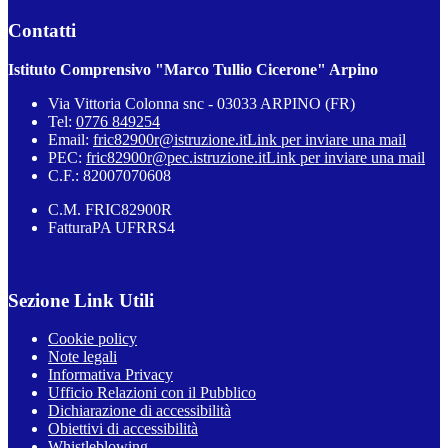
Contatti
Istituto Comprensivo "Marco Tullio Cicerone" Arpino
Via Vittoria Colonna snc - 03033 ARPINO (FR)
Tel:
0776 849254
Email:
fric82900r@istruzione.it
Link per inviare una mail
PEC:
fric82900r@pec.istruzione.it
Link per inviare una mail
C.F.: 82007070608
C.M. FRIC82900R
FatturaPA UFRRS4
Sezione Link Utili
Cookie policy
Note legali
Informativa Privacy
Ufficio Relazioni con il Pubblico
Dichiarazione di accessibilità
Obiettivi di accessibilità
Whistleblowing