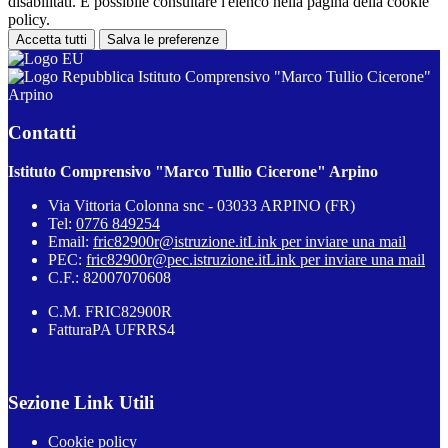
disabilitati. È possibile consultare l'elenco nella pagina della cookie
policy.
Accetta tutti
Salva le preferenze
Istituto Comprensivo "Marco Tullio Cicerone"
Arpino
Contatti
Istituto Comprensivo "Marco Tullio Cicerone" Arpino
Via Vittoria Colonna snc - 03033 ARPINO (FR)
Tel:
0776 849254
Email:
fric82900r@istruzione.it
Link per inviare una mail
PEC:
fric82900r@pec.istruzione.it
Link per inviare una mail
C.F.: 82007070608
C.M. FRIC82900R
FatturaPA UFRRS4
Sezione Link Utili
Cookie policy