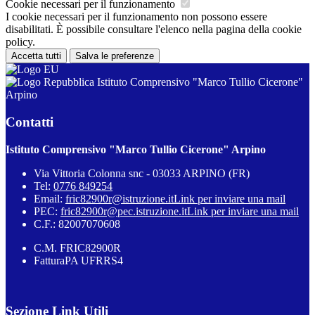
Cookie necessari per il funzionamento
I cookie necessari per il funzionamento non possono essere
disabilitati. È possibile consultare l'elenco nella pagina della cookie
policy.
Accetta tutti
Salva le preferenze
Istituto Comprensivo "Marco Tullio Cicerone"
Arpino
Contatti
Istituto Comprensivo "Marco Tullio Cicerone" Arpino
Via Vittoria Colonna snc - 03033 ARPINO (FR)
Tel:
0776 849254
Email:
fric82900r@istruzione.it
Link per inviare una mail
PEC:
fric82900r@pec.istruzione.it
Link per inviare una mail
C.F.: 82007070608
C.M. FRIC82900R
FatturaPA UFRRS4
Sezione Link Utili