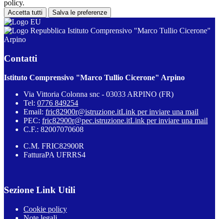
policy.
Accetta tutti
Salva le preferenze
Istituto Comprensivo "Marco Tullio Cicerone"
Arpino
Contatti
Istituto Comprensivo "Marco Tullio Cicerone" Arpino
Via Vittoria Colonna snc - 03033 ARPINO (FR)
Tel:
0776 849254
Email:
fric82900r@istruzione.it
Link per inviare una mail
PEC:
fric82900r@pec.istruzione.it
Link per inviare una mail
C.F.: 82007070608
C.M. FRIC82900R
FatturaPA UFRRS4
Sezione Link Utili
Cookie policy
Note legali