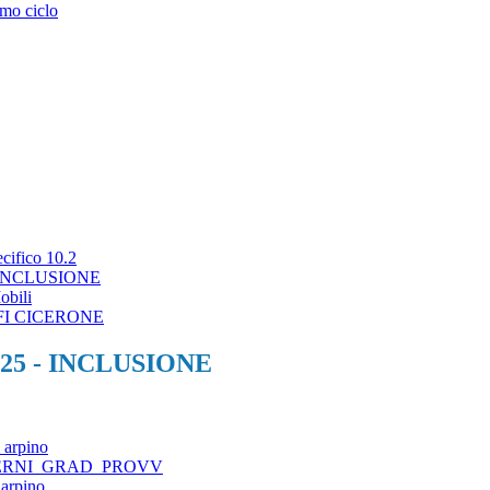
mo ciclo
ifico 10.2
 INCLUSIONE
bili
IFI CICERONE
25 - INCLUSIONE
i arpino
TERNI_GRAD_PROVV
 arpino