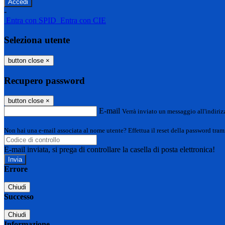
-
Entra con SPID
Entra con CIE
Seleziona utente
button close
×
Recupero password
button close
×
E-mail
Verrà inviato un messaggio all'indirizz
Non hai una e-mail associata al nome utente? Effettua il reset della password tram
E-mail inviata, si prega di controllare la casella di posta elettronica!
Errore
Chiudi
Successo
Chiudi
Informazione