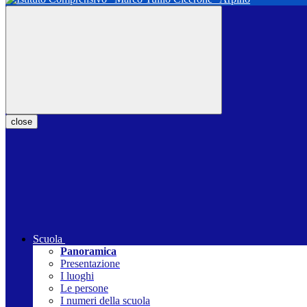
close
Scuola
Panoramica
Presentazione
I luoghi
Le persone
I numeri della scuola