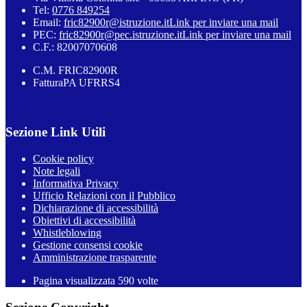
Tel:
0776 849254
Email:
fric82900r@istruzione.it
Link per inviare una mail
PEC:
fric82900r@pec.istruzione.it
Link per inviare una mail
C.F.: 82007070608
C.M. FRIC82900R
FatturaPA UFRRS4
Sezione Link Utili
Cookie policy
Note legali
Informativa Privacy
Ufficio Relazioni con il Pubblico
Dichiarazione di accessibilità
Obiettivi di accessibilità
Whistleblowing
Gestione consensi cookie
Amministrazione trasparente
Pagina visualizzata
590
volte