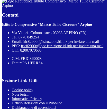
Istituto Comprensivo "Marco Tullio Cicerone"
Arpino
Contatti
Istituto Comprensivo "Marco Tullio Cicerone" Arpino
Via Vittoria Colonna snc - 03033 ARPINO (FR)
Tel:
0776 849254
Email:
fric82900r@istruzione.it
Link per inviare una mail
PEC:
fric82900r@pec.istruzione.it
Link per inviare una mail
C.F.: 82007070608
C.M. FRIC82900R
FatturaPA UFRRS4
Sezione Link Utili
Cookie policy
Note legali
Informativa Privacy
Ufficio Relazioni con il Pubblico
Dichiarazione di accessibilità