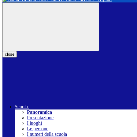
close
Scuola
Panoramica
Presentazione
I luoghi
Le persone
I numeri della scuola