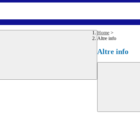
Home
>
Altre info
Altre info