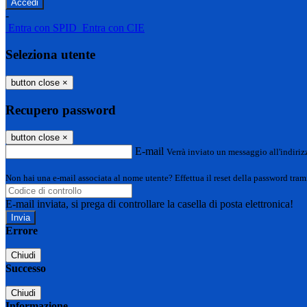
-
Entra con SPID
Entra con CIE
Seleziona utente
button close
×
Recupero password
button close
×
E-mail
Verrà inviato un messaggio all'indirizz
Non hai una e-mail associata al nome utente? Effettua il reset della password tram
E-mail inviata, si prega di controllare la casella di posta elettronica!
Errore
Chiudi
Successo
Chiudi
Informazione