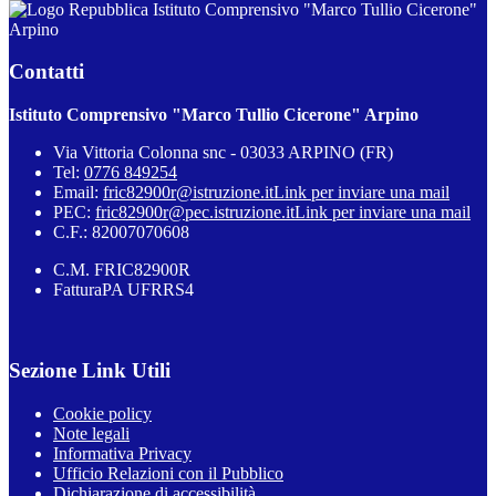
Istituto Comprensivo "Marco Tullio Cicerone"
Arpino
Contatti
Istituto Comprensivo "Marco Tullio Cicerone" Arpino
Via Vittoria Colonna snc - 03033 ARPINO (FR)
Tel:
0776 849254
Email:
fric82900r@istruzione.it
Link per inviare una mail
PEC:
fric82900r@pec.istruzione.it
Link per inviare una mail
C.F.: 82007070608
C.M. FRIC82900R
FatturaPA UFRRS4
Sezione Link Utili
Cookie policy
Note legali
Informativa Privacy
Ufficio Relazioni con il Pubblico
Dichiarazione di accessibilità