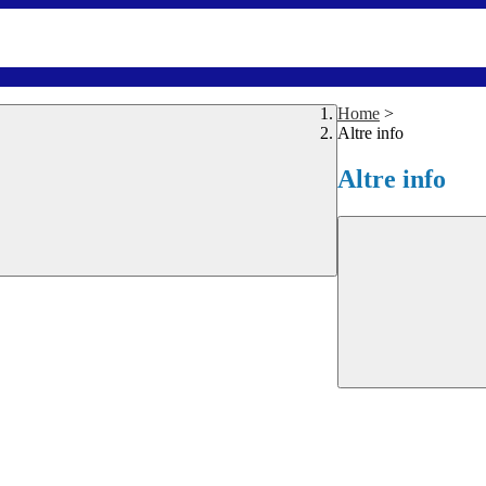
Home
>
Altre info
Altre info