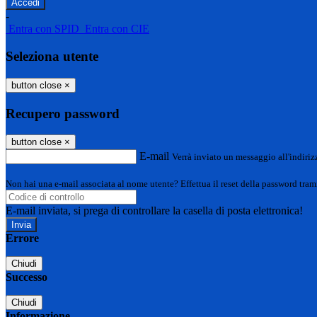
-
Entra con SPID
Entra con CIE
Seleziona utente
button close
×
Recupero password
button close
×
E-mail
Verrà inviato un messaggio all'indirizz
Non hai una e-mail associata al nome utente? Effettua il reset della password tram
E-mail inviata, si prega di controllare la casella di posta elettronica!
Errore
Chiudi
Successo
Chiudi
Informazione