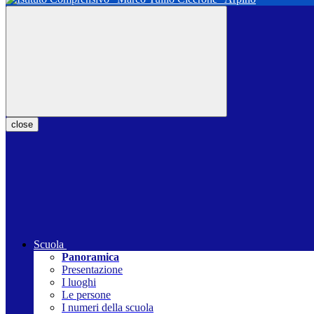
close
Scuola
Panoramica
Presentazione
I luoghi
Le persone
I numeri della scuola